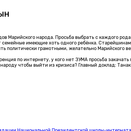
ЫН
дов Марийского народа. Просьба выбрать с каждого род
т семейные имеющие хоть одного ребёнка. Старейшинам
ть политически грамотными, желательно Марийского ве
енция по интернету, у кого нет ЗУМА просьба закачать
ароду чтобы выйти из кризиса? Главный доклад: Танако
квидации Национальной Президентской школы-интернат