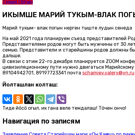
Тукым Погын
ИКЫМШЕ МАРИЙ ТУКЫМ-ВЛАК ПОГ
Марий тукым- влак погын нерген тыште лудын сенеда
На май 2021 года планируем съезд представителей Ро
Представителями родов могут быть мужчины от 30 ле
семью. Представители и старейшины родов должны бы
дальше.
В связи с этим 22-го декабря планируется ZOOM конфер
цивизиляционному пути нужно двигаться Марийскому н
89104942701, 89197723341 почта
schamiev.valery@yn.ru
Йолташлан колташ:
Тиде йӧсӧ огыл, ик гана веле темдалаш! Тӧчен ончо!
Навигация по записям
Заявление Совета Старейшин мари «Он Каҥаш» по ли