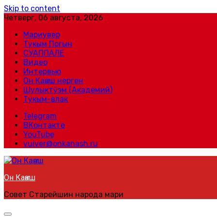
Skip to content
Четверг, 06 августа, 2026
Мариувер
Тукым Погын
СУАППАЛЕ
Видео
Интервью
Он Каҥаш нерген
Шулыктӱэм (Академий)
Тукым-влак
Telegram
ВКонтакте
YouTube
vuiver@onkanash.ru
Он Каҥаш
Совет Старейшин народа мари