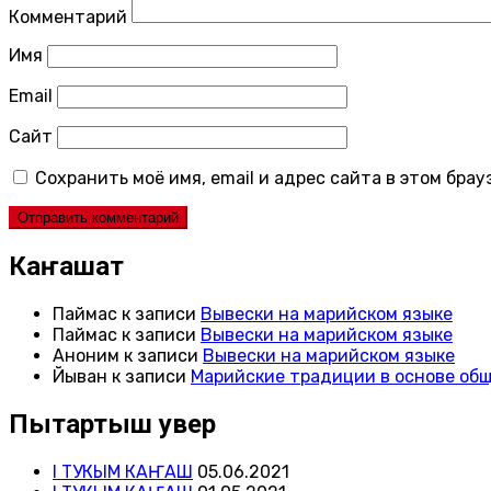
Комментарий
Имя
Email
Сайт
Сохранить моё имя, email и адрес сайта в этом бр
Каҥашат
Паймас
к записи
Вывески на марийском языке
Паймас
к записи
Вывески на марийском языке
Аноним
к записи
Вывески на марийском языке
Йыван
к записи
Марийские традиции в основе об
Пытартыш увер
I ТУКЫМ КАҤАШ
05.06.2021