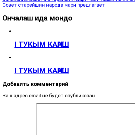
Совет старейшин народа мари предлагает
Ончалаш ида мондо
I ТУКЫМ КАҤАШ
I ТУКЫМ КАҤАШ
Добавить комментарий
Ваш адрес email не будет опубликован.