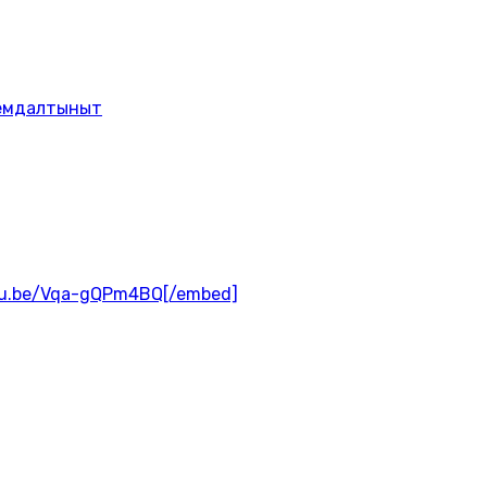
лемдалтыныт
tu.be/Vqa-gQPm4BQ[/embed]