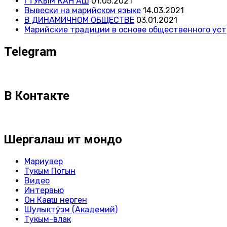
I ТУКЫМ КАҤАШ
01.05.2021
Вывески на марийском языке
14.03.2021
В ДИНАМИЧНОМ ОБЩЕСТВЕ
03.01.2021
Марийские традиции в основе общественного ус
Telegram
В Контакте
Шергалаш ит мондо
Мариувер
Тукым Погын
Видео
Интервью
Он Каҥаш нерген
Шулыктӱэм (Академий)
Тукым-влак