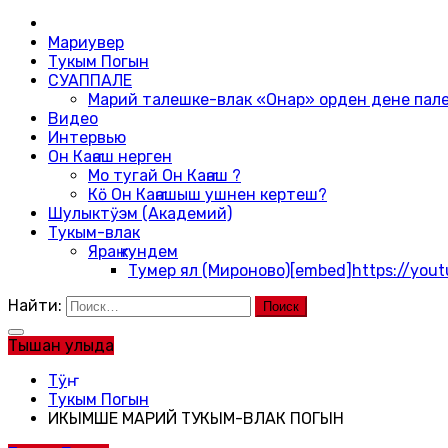
Мариувер
Тукым Погын
СУАППАЛЕ
Марий талешке-влак «Онар» орден дене па
Видео
Интервью
Он Каҥаш нерген
Мо тугай Он Каҥаш ?
Кӧ Он Каҥашыш ушнен кертеш?
Шулыктӱэм (Академий)
Тукым-влак
Яраҥ кундем
Тумер ял (Мироново)
[embed]https://you
Найти:
Тышан улыда
Тӱҥ
Тукым Погын
ИКЫМШЕ МАРИЙ ТУКЫМ-ВЛАК ПОГЫН