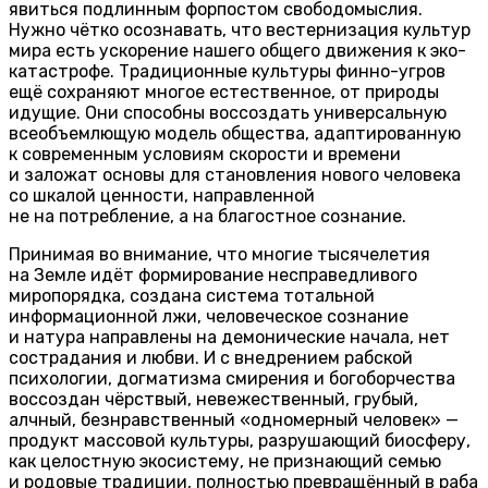
явиться подлинным форпостом свободомыслия.
Нужно чётко осознавать, что вестернизация культур
мира есть ускорение нашего общего движения к эко-
катастрофе. Традиционные культуры финно-угров
ещё сохраняют многое естественное, от природы
идущие. Они способны воссоздать универсальную
всеобъемлющую модель общества, адаптированную
к современным условиям скорости и времени
и заложат основы для становления нового человека
со шкалой ценности, направленной
не на потребление, а на благостное сознание.
Принимая во внимание, что многие тысячелетия
на Земле идёт формирование несправедливого
миропорядка, создана система тотальной
информационной лжи, человеческое сознание
и натура направлены на демонические начала, нет
сострадания и любви. И с внедрением рабской
психологии, догматизма смирения и богоборчества
воссоздан чёрствый, невежественный, грубый,
алчный, безнравственный «одномерный человек» —
продукт массовой культуры, разрушающий биосферу,
как целостную экосистему, не признающий семью
и родовые традиции, полностью превращённый в раба