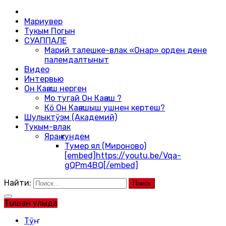
Мариувер
Тукым Погын
СУАППАЛЕ
Марий талешке-влак «Онар» орден дене
палемдалтыныт
Видео
Интервью
Он Каҥаш нерген
Мо тугай Он Каҥаш ?
Кӧ Он Каҥашыш ушнен кертеш?
Шулыктӱэм (Академий)
Тукым-влак
Яраҥ кундем
Тумер ял (Мироново)
[embed]https://youtu.be/Vqa-
gQPm4BQ[/embed]
Найти:
Тышан улыда
Тӱҥ