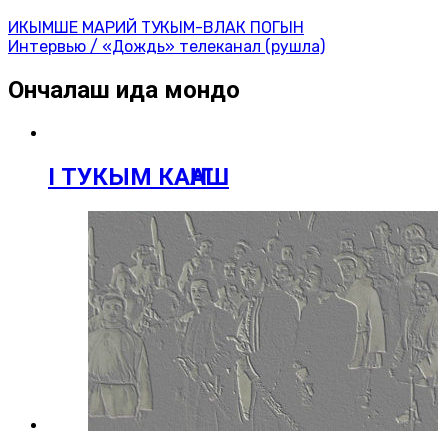
ИКЫМШЕ МАРИЙ ТУКЫМ-ВЛАК ПОГЫН
Интервью / «Дождь» телеканал (рушла)
Ончалаш ида мондо
I ТУКЫМ КАҤАШ