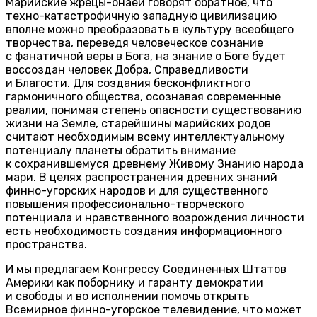
Марийские жрецы-онаеҥи говорят обратное, что
техно-катастрофичную западную цивилизацию
вполне можно преобразовать в культуру всеобщего
творчества, переведя человеческое сознание
с фанатичной веры в Бога, на знание о Боге будет
воссоздан человек Добра, Справедливости
и Благости. Для создания бесконфликтного
гармоничного общества, осознавая современные
реалии, понимая степень опасности существованию
жизни на Земле, старейшины марийских родов
считают необходимым всему интеллектуальному
потенциалу планеты обратить внимание
к сохранившемуся древнему Живому Знанию народа
мари. В целях распространения древних знаний
финно-угорских народов и для существенного
повышения профессионально-творческого
потенциала и нравственного возрождения личности
есть необходимость создания информационного
пространства.
И мы предлагаем Конгрессу Соединенных Штатов
Америки как поборнику и гаранту демократии
и свободы и во исполнении помочь открыть
Всемирное финно-угорское телевидение, что может