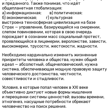
и преданного. Также понимая, что идёт
общепланетная глобализация:
а) информационная; в) политическая;
б) экономическая; г) культурная
выстроена техносферная цивилизация на базе
Страх — управление, базирующейся на смирении,
слепом повиновении, которая в свою очередь
порождает в сознании масс социальный протест,
проявляющийся в лицемерии, вероломстве, зависти,
высокомерии, трусости, жестокости, жадности.
Необходимо кардинально изменить жизненные
приоритеты человека и общества, нужен общий
идеал — абсолютный, общечеловеческий, нужна
система, обеспечивающая мощную правовую защиту
человеческого достоинства, честности,
совестливости и стыдливости.
Условия, в которые попал человек в XXI веке
объективно диктуют новые формы мышления
и переоценки системы ценностей; вызовы времени,
этногенез, насущные потребности обрекают
человечество на поиск решения.