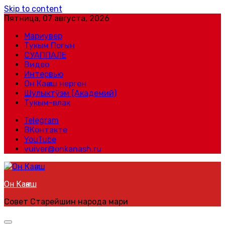
Skip to content
Пятница, 07 августа, 2026
Мариувер
Тукым Погын
СУАППАЛЕ
Видео
Интервью
Он Каҥаш нерген
Шулыктӱэм (Академий)
Тукым-влак
Telegram
ВКонтакте
YouTube
vuiver@onkanash.ru
Он Каҥаш
Совет Старейшин народа мари