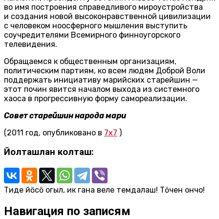
во имя построения справедливого мироустройства
и создания новой высоконравственной цивилизации
с человеком ноосферного мышления выступить
соучредителями Всемирного финноугорского
телевидения.
Обращаемся к общественным организациям,
политическим партиям, ко всем людям Доброй Воли
поддержать инициативу марийских старейшин —
этот почин явится началом выхода из системного
хаоса в прогрессивную форму самореализации.
Совет старейшин народа мари
(2011 год, опубликовано в
7х7
)
Йолташлан колташ:
Тиде йӧсӧ огыл, ик гана веле темдалаш! Тӧчен ончо!
Навигация по записям