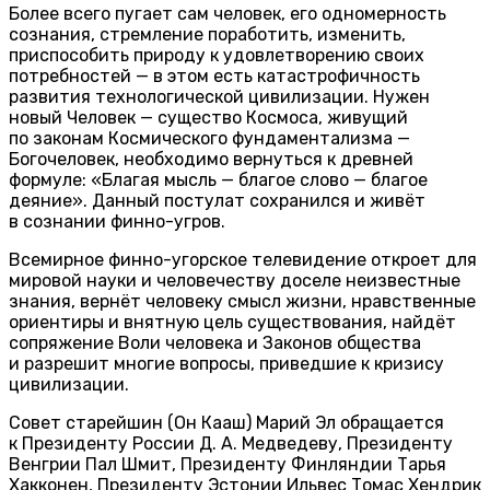
Более всего пугает сам человек, его одномерность
сознания, стремление поработить, изменить,
приспособить природу к удовлетворению своих
потребностей — в этом есть катастрофичность
развития технологической цивилизации. Нужен
новый Человек — существо Космоса, живущий
по законам Космического фундаментализма —
Богочеловек, необходимо вернуться к древней
формуле: «Благая мысль — благое слово — благое
деяние». Данный постулат сохранился и живёт
в сознании финно-угров.
Всемирное финно-угорское телевидение откроет для
мировой науки и человечеству доселе неизвестные
знания, вернёт человеку смысл жизни, нравственные
ориентиры и внятную цель существования, найдёт
сопряжение Воли человека и Законов общества
и разрешит многие вопросы, приведшие к кризису
цивилизации.
Совет старейшин (Он Каҥаш) Марий Эл обращается
к Президенту России Д. А. Медведеву, Президенту
Венгрии Пал Шмит, Президенту Финляндии Тарья
Хакконен, Президенту Эстонии Ильвес Томас Хендрик