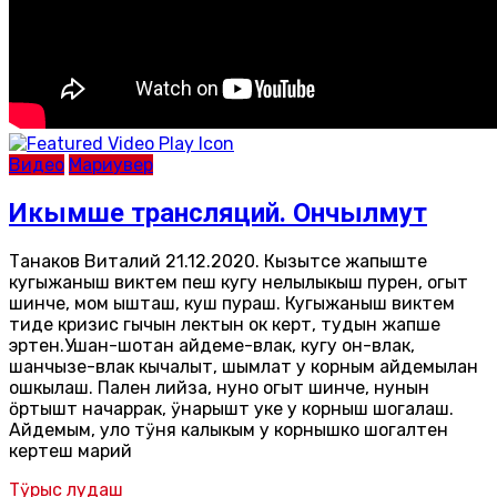
Видео
Мариувер
Икымше трансляций. Ончылмут
Танаков Виталий 21.12.2020. Кызытсе жапыште
кугыжаныш виктем пеш кугу нелылыкыш пурен, огыт
шинче, мом ышташ, куш пураш. Кугыжаныш виктем
тиде кризис гычын лектын ок керт, тудын жапше
эртен.Ушан-шотан айдеме-влак, кугу он-влак,
шанчызе-влак кычалыт, шымлат у корным айдемылан
ошкылаш. Пален лийза, нуно огыт шинче, нунын
ӧртышт начаррак, ӱнарышт уке у корныш шогалаш.
Айдемым, уло тӱня калыкым у корнышко шогалтен
кертеш марий
Тӱрыс лудаш