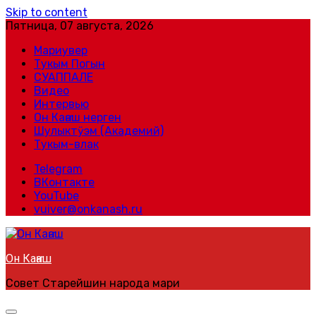
Skip to content
Пятница, 07 августа, 2026
Мариувер
Тукым Погын
СУАППАЛЕ
Видео
Интервью
Он Каҥаш нерген
Шулыктӱэм (Академий)
Тукым-влак
Telegram
ВКонтакте
YouTube
vuiver@onkanash.ru
Он Каҥаш
Совет Старейшин народа мари