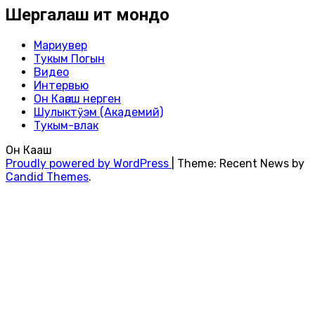
Шергалаш ит мондо
Мариувер
Тукым Погын
Видео
Интервью
Он Каҥаш нерген
Шулыктӱэм (Академий)
Тукым-влак
Он Каҥаш
Proudly powered by WordPress
|
Theme: Recent News by
Candid Themes
.