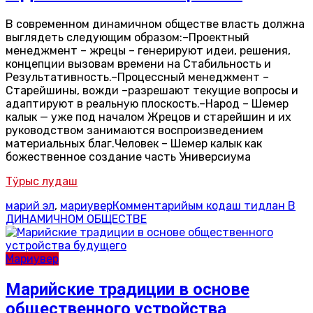
В современном динамичном обществе власть должна
выглядеть следующим образом:–Проектный
менеджмент – жрецы – генерируют идеи, решения,
концепции вызовам времени на Стабильность и
Результативность.–Процессный менеджмент –
Старейшины, вожди –разрешают текущие вопросы и
адаптируют в реальную плоскость.–Народ – Шемер
калык — уже под началом Жрецов и старейшин и их
руководством занимаются воспроизведением
материальных благ.Человек – Шемер калык как
божественное создание часть Универсиума
Тӱрыс лудаш
марий эл
,
мариувер
Комментарийым кодаш
тидлан В
ДИНАМИЧНОМ ОБЩЕСТВЕ
Мариувер
Марийские традиции в основе
общественного устройства