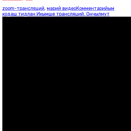
zoom-трансляций
,
марий видео
Комментарийым
кодаш
тидлан Икымше трансляций. Ончылмут