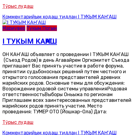
Тӱрыс лудаш
Комментарийым кодаш
тидлан I ТУКЫМ КАҤАШ
Мариувер
Тукым Погын
I ТУКЫМ КАҤАШ
ОН КАҤАШ объявляет о проведении I ТУКЫМ КАҤАШ
(Съезд Родов) в день Агавайрем Оргкомитет Съезда
приглашает Вас принять участие в работе форума,
принятии судьбоносных решений путем честного и
открытого голосования представителей древних
марийских родов. Основные темы для обсуждения:
Возрождение родовой системы управленияРодовая
ответственностьВыборы Оньыжа по регионам
Приглашаем всех заинтересованных представителей
марийских родов принять участие. Место
проведения: ТУМЕР ОТО (Йошкар-Ола) Дата:
Тӱрыс лудаш
Комментарийым кодаш
тидлан I ТУКЫМ КАҤАШ