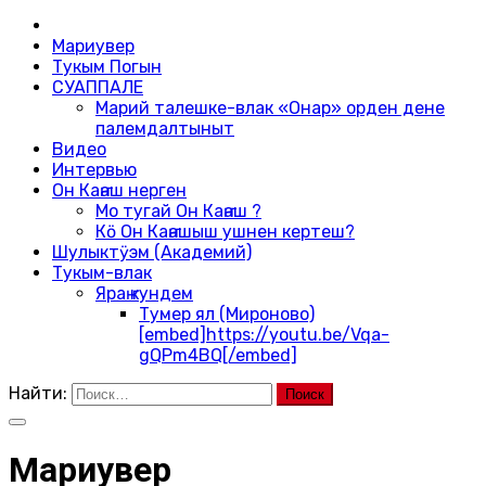
Мариувер
Тукым Погын
СУАППАЛЕ
Марий талешке-влак «Онар» орден дене
палемдалтыныт
Видео
Интервью
Он Каҥаш нерген
Мо тугай Он Каҥаш ?
Кӧ Он Каҥашыш ушнен кертеш?
Шулыктӱэм (Академий)
Тукым-влак
Яраҥ кундем
Тумер ял (Мироново)
[embed]https://youtu.be/Vqa-
gQPm4BQ[/embed]
Найти:
Мариувер