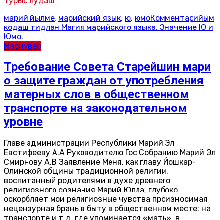
Тӱрыс лудаш
марий йылме
,
марийский язык
,
ю
,
юмо
Комментарийым
кодаш
тидлан Магия марийского языка. Значение Ю и
Юмо.
Мариувер
Требование Совета Старейшин мари
о защите граждан от употребления
матерных слов в общественном
транспорте на законодательном
уровне
Главе администрации Республики Марий Эл
Евстифееву А.А Руководителю Гос.Собранию Марий Эл
Смирнову А.В Заявление Меня, как главу Йошкар-
Олинской общины традиционной религии,
воспитанный родителями в духе древнего
религиозного сознания Марий Юлла, глубоко
оскорбляет мои религиозные чувства произносимая
нецензурная брань в быту в общественном месте: на
транспорте и т.д, где упоминается «мать», в