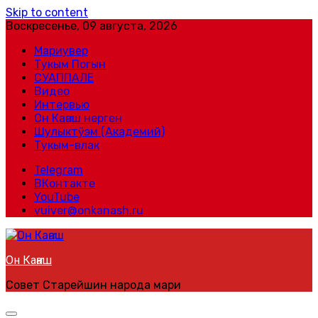
Skip to content
Воскресенье, 09 августа, 2026
Мариувер
Тукым Погын
СУАППАЛЕ
Видео
Интервью
Он Каҥаш нерген
Шулыктӱэм (Академий)
Тукым-влак
Telegram
ВКонтакте
YouTube
vuiver@onkanash.ru
Он Каҥаш
Совет Старейшин народа мари