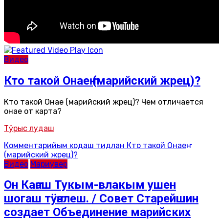
Видео
Кто такой Онаеҥ (марийский жрец)?
Кто такой Онаеҥ (марийский жрец)? Чем отличается
онаеҥ от карта?
Тӱрыс лудаш
Комментарийым кодаш
тидлан Кто такой Онаеҥ
(марийский жрец)?
Видео
Мариувер
Он Каҥаш Тукым-влакым ушен
шогаш тӱҥалеш. / Совет Старейшин
создает Объединение марийских