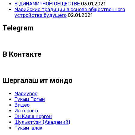
В ДИНАМИЧНОМ ОБЩЕСТВЕ
03.01.2021
Марийские традиции в основе общественного
устройства будущего
02.01.2021
Telegram
В Контакте
Шергалаш ит мондо
Мариувер
Тукым Погын
Видео
Интервью
Он Каҥаш нерген
Шулыктӱэм (Академий)
Тукым-влак