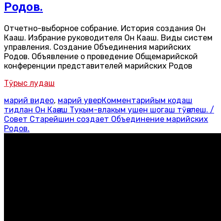
Родов.
Отчетно-выборное собрание. История создания Он
Каҥаш. Избрание руководителя Он Каҥаш. Виды систем
управления. Создание Объединения марийских
Родов. Объявление о проведение Общемарийской
конференции представителей марийских Родов
Тӱрыс лудаш
марий видео
,
марий увер
Комментарийым кодаш
тидлан Он Каҥаш Тукым-влакым ушен шогаш тӱҥалеш. /
Совет Старейшин создает Объединение марийских
Родов.