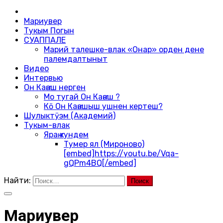
Мариувер
Тукым Погын
СУАППАЛЕ
Марий талешке-влак «Онар» орден дене
палемдалтыныт
Видео
Интервью
Он Каҥаш нерген
Мо тугай Он Каҥаш ?
Кӧ Он Каҥашыш ушнен кертеш?
Шулыктӱэм (Академий)
Тукым-влак
Яраҥ кундем
Тумер ял (Мироново)
[embed]https://youtu.be/Vqa-
gQPm4BQ[/embed]
Найти:
Мариувер