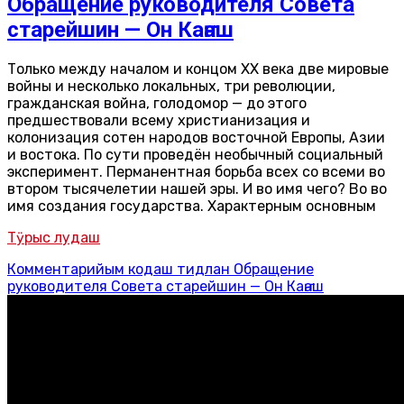
Обращение руководителя Совета
старейшин — Он Каҥаш
Только между началом и концом XX века две мировые
войны и несколько локальных, три революции,
гражданская война, голодомор — до этого
предшествовали всему христианизация и
колонизация сотен народов восточной Европы, Азии
и востока. По сути проведён необычный социальный
эксперимент. Перманентная борьба всех со всеми во
втором тысячелетии нашей эры. И во имя чего? Во во
имя создания государства. Характерным основным
Тӱрыс лудаш
Комментарийым кодаш
тидлан Обращение
руководителя Совета старейшин — Он Каҥаш