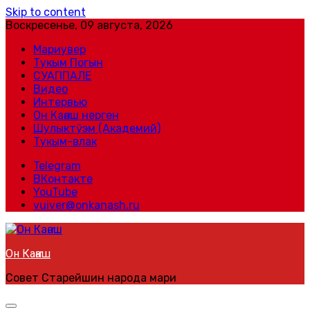
Skip to content
Воскресенье, 09 августа, 2026
Мариувер
Тукым Погын
СУАППАЛЕ
Видео
Интервью
Он Каҥаш нерген
Шулыктӱэм (Академий)
Тукым-влак
Telegram
ВКонтакте
YouTube
vuiver@onkanash.ru
Он Каҥаш
Совет Старейшин народа мари