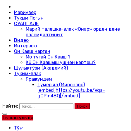
Мариувер
Тукым Погын
СУАППАЛЕ
Марий талешке-влак «Онар» орден дене
палемдалтыныт
Видео
Интервью
Он Каҥаш нерген
Мо тугай Он Каҥаш ?
Кӧ Он Каҥашыш ушнен кертеш?
Шулыктӱэм (Академий)
Тукым-влак
Яраҥ кундем
Тумер ял (Мироново)
[embed]https://youtu.be/Vqa-
gQPm4BQ[/embed]
Найти:
Тышан улыда
Тӱҥ