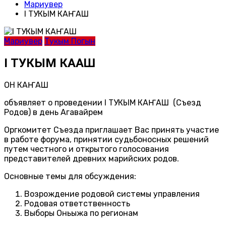
Мариувер
I ТУКЫМ КАҤАШ
Мариувер
Тукым Погын
I ТУКЫМ КАҤАШ
ОН КАҤАШ
объявляет о проведении I ТУКЫМ КАҤАШ (Съезд
Родов) в день Агавайрем
Оргкомитет Съезда приглашает Вас принять участие
в работе форума, принятии судьбоносных решений
путем честного и открытого голосования
представителей древних марийских родов.
Основные темы для обсуждения:
Возрождение родовой системы управления
Родовая ответственность
Выборы Оньыжа по регионам