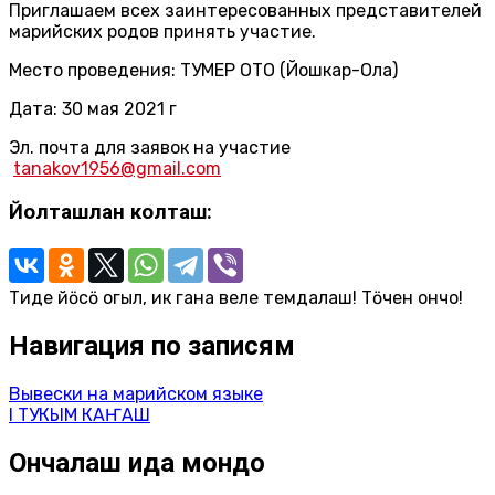
Приглашаем всех заинтересованных представителей
марийских родов принять участие.
Место проведения: ТУМЕР ОТО (Йошкар-Ола)
Дата: 30 мая 2021 г
Эл. почта для заявок на участие
tanakov1956@gmail.com
Йолташлан колташ:
Тиде йӧсӧ огыл, ик гана веле темдалаш! Тӧчен ончо!
Навигация по записям
Вывески на марийском языке
I ТУКЫМ КАҤАШ
Ончалаш ида мондо