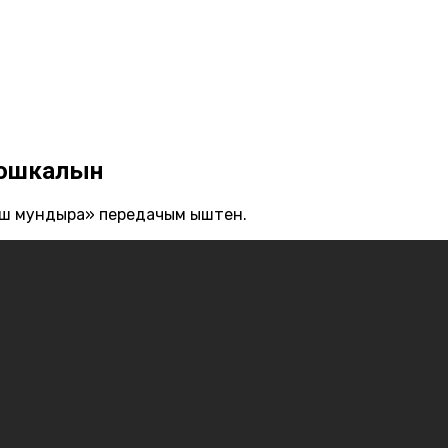
тошкалын
ыш мундыра» передачым ыштен.