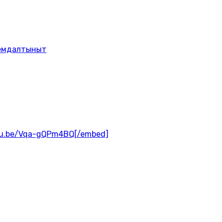
лемдалтыныт
tu.be/Vqa-gQPm4BQ[/embed]