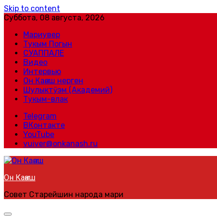
Skip to content
Суббота, 08 августа, 2026
Мариувер
Тукым Погын
СУАППАЛЕ
Видео
Интервью
Он Каҥаш нерген
Шулыктӱэм (Академий)
Тукым-влак
Telegram
ВКонтакте
YouTube
vuiver@onkanash.ru
Он Каҥаш
Совет Старейшин народа мари