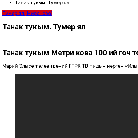
Танак тукым. Тумер ял
Тумер ял (Мироново)
Танак тукым. Тумер ял
Танак тукым Метри кова 100 ий гоч 
Марий Элысе телевидений ГТРК ТВ тидын нерген «Ил