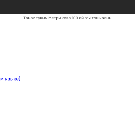
Танак тукым Метри кова 100 ий гоч тошкалын
м языке)