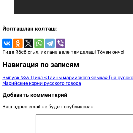
Йолташлан колташ:
Тиде йӧсӧ огыл, ик гана веле темдалаш! Тӧчен ончо!
Навигация по записям
Выпуск №3. Цикл «Тайны марийского языка» (на русско
Марийские корни русского говора
Добавить комментарий
Ваш адрес email не будет опубликован.