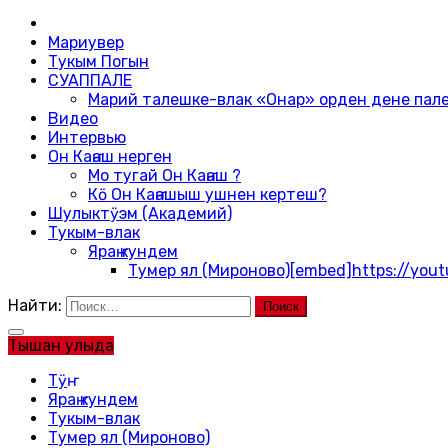
Мариувер
Тукым Погын
СУАППАЛЕ
Марий талешке-влак «Онар» орден дене па
Видео
Интервью
Он Каҥаш нерген
Мо тугай Он Каҥаш ?
Кӧ Он Каҥашыш ушнен кертеш?
Шулыктӱэм (Академий)
Тукым-влак
Яраҥ кундем
Тумер ял (Мироново)
[embed]https://you
Найти:
Тышан улыда
Тӱҥ
Яраҥ кундем
Тукым-влак
Тумер ял (Мироново)