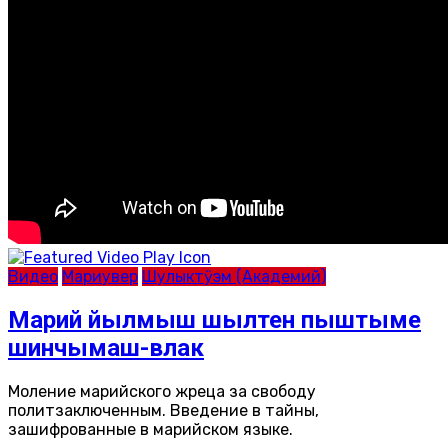
Видео
Мариувер
Шулыктӱэм (Академий)
Марий йылмыш шылтен пыштыме
шинчымаш-влак
Моление марийского жреца за свободу
политзаключенным. Введение в тайны,
зашифрованные в марийском языке.