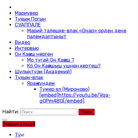
Мариувер
Тукым Погын
СУАППАЛЕ
Марий талешке-влак «Онар» орден дене
палемдалтыныт
Видео
Интервью
Он Каҥаш нерген
Мо тугай Он Каҥаш ?
Кӧ Он Каҥашыш ушнен кертеш?
Шулыктӱэм (Академий)
Тукым-влак
Яраҥ кундем
Тумер ял (Мироново)
[embed]https://youtu.be/Vqa-
gQPm4BQ[/embed]
Найти:
Тышан улыда
Тӱҥ