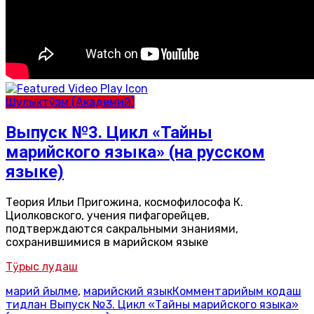
Шулыктӱэм (Академий)
Выпуск №3. Цикл «Тайны
марийского языка» (на русском
языке)
Теория Ильи Пригожина, космофилософа К.
Циолковского, учения пифагорейцев,
подтверждаются сакральными знаниями,
сохранившимися в марийском языке
Тӱрыс лудаш
марий йылме
,
марийский язык
Комментарийым кодаш
тидлан Выпуск №3. Цикл «Тайны марийского языка»