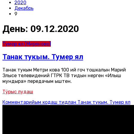
2020
Декабрь
9
День:
09.12.2020
Тумер ял (Мироново)
Танак тукым. Тумер ял
Танак тукым Метри кова 100 ий гоч тошкалын Марий
Элысе телевидений ГТРК ТВ тидын нерген «Илыш
мундыра» передачым ыштен.
Тӱрыс лудаш
Комментарийым кодаш
тидлан Танак тукым. Тумер ял