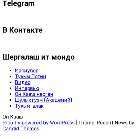
Telegram
В Контакте
Шергалаш ит мондо
Мариувер
Тукым Погын
Видео
Интервью
Он Каҥаш нерген
Шулыктӱэм (Академий)
Тукым-влак
Он Каҥаш
Proudly powered by WordPress
|
Theme: Recent News by
Candid Themes
.