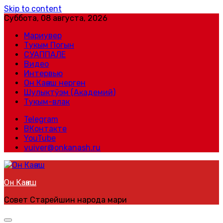
Skip to content
Суббота, 08 августа, 2026
Мариувер
Тукым Погын
СУАППАЛЕ
Видео
Интервью
Он Каҥаш нерген
Шулыктӱэм (Академий)
Тукым-влак
Telegram
ВКонтакте
YouTube
vuiver@onkanash.ru
Он Каҥаш
Совет Старейшин народа мари