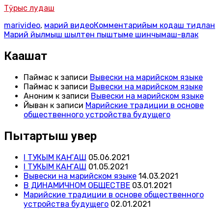
Тӱрыс лудаш
marivideo
,
марий видео
Комментарийым кодаш
тидлан
Марий йылмыш шылтен пыштыме шинчымаш-влак
Каҥашат
Паймас
к записи
Вывески на марийском языке
Паймас
к записи
Вывески на марийском языке
Аноним
к записи
Вывески на марийском языке
Йыван
к записи
Марийские традиции в основе
общественного устройства будущего
Пытартыш увер
I ТУКЫМ КАҤАШ
05.06.2021
I ТУКЫМ КАҤАШ
01.05.2021
Вывески на марийском языке
14.03.2021
В ДИНАМИЧНОМ ОБЩЕСТВЕ
03.01.2021
Марийские традиции в основе общественного
устройства будущего
02.01.2021