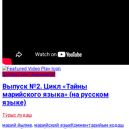
Шулыктӱэм (Академий)
Выпуск №2. Цикл «Тайны
марийского языка» (на русском
языке)
Тӱрыс лудаш
марий йылме
,
марийский язык
Комментарийым кодаш